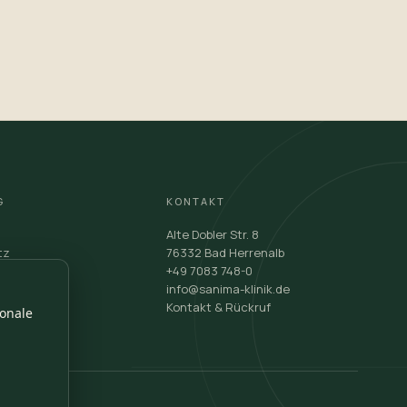
G
KONTAKT
Alte Dobler Str. 8
tz
76332 Bad Herrenalb
+49 7083 748-0
ostenträger
info@sanima-klinik.de
Kontakt & Rückruf
ionale