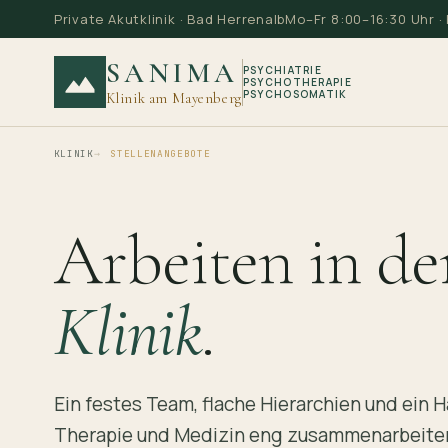
Private Akutklinik · Bad Herrenalb
Mo–Fr 8:00–16:30 Uhr 
SANIMA
PSYCHIATRIE
PSYCHOTHERAPIE
PSYCHOSOMATIK
Klinik am Mayenberg
KLINIK
STELLENANGEBOTE
Arbeiten in d
Klinik
.
Ein festes Team, flache Hierarchien und ein H
Therapie und Medizin eng zusammenarbeiten 