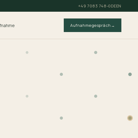
+49 7083 748-0
DE
EN
fnahme
Aufnahmegespräch
→