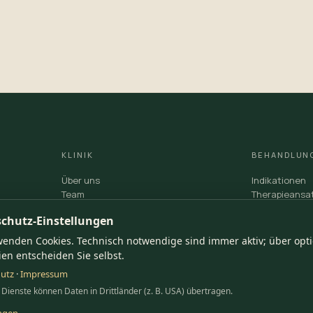
KLINIK
BEHANDLUN
Über uns
Indikationen
Team
Therapieansa
Haus & Zimmer
Tagesablauf
chutz-Einstellungen
Karriere
Aufnahme & K
wenden Cookies. Technisch notwendige sind immer aktiv; über opt
en entscheiden Sie selbst.
utz
·
Impressum
 Dienste können Daten in Drittländer (z. B. USA) übertragen.