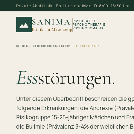
Private Akutklinik · Bad Herrenalb
Mo–Fr 8:00–16:30 Uhr 
SANIMA
PSYCHIATRIE
PSYCHOTHERAPIE
PSYCHOSOMATIK
Klinik am Mayenberg
KLINIK
BEHANDLUNGSSPEKTRUM
ESSSTÖRUNGEN
Ess
störungen.
Unter diesem Oberbegriff beschreiben die g
folgende Erkrankungen: die Anorexie (Prävale
Risikogruppe 15-25-jähriger Mädchen und Fra
die Bulimie (Prävalenz 3-4% der weiblichen 