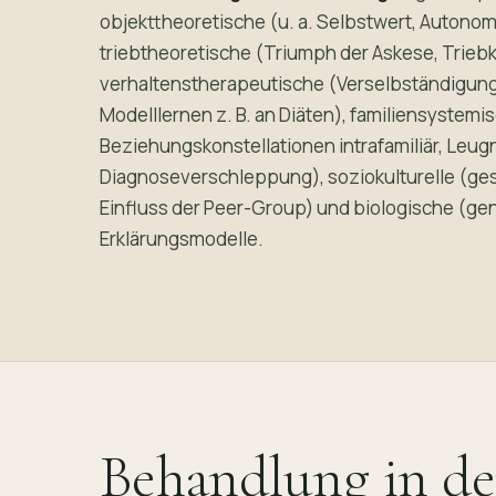
objekttheoretische (u. a. Selbstwert, Autono
triebtheoretische (Triumph der Askese, Triebk
verhaltenstherapeutische (Verselbständigun
Modelllernen z. B. an Diäten), familiensystem
Beziehungskonstellationen intrafamiliär, Leu
Diagnoseverschleppung), soziokulturelle (gese
Einfluss der Peer-Group) und biologische (ge
Erklärungsmodelle.
Behandlung in d