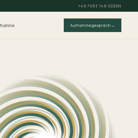
+49 7083 748-0
DE
EN
fnahme
Aufnahmegespräch
→