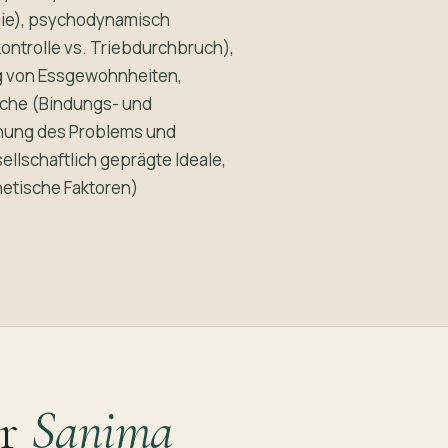
mie), psychodynamisch
ontrolle vs. Triebdurchbruch),
g von Essgewohnheiten,
ische (Bindungs- und
gnung des Problems und
llschaftlich geprägte Ideale,
netische Faktoren)
er
Sanima