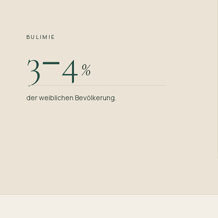
BULIMIE
–
3
4
%
der weiblichen Bevölkerung.