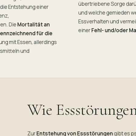
übertriebene Sorge dar
 die Entstehung einer
und welche gemieden wer
enz,
Essverhalten und vermei
en. Die
Mortalität an
einer
Fehl- und/oder M
Kennzeichnend für die
ng mit Essen, allerdings
gsmitteln und
Wie Essstörunge
Zur
Entstehung von Essstörungen
gibt es 