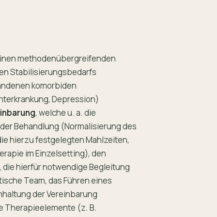
k einen methodenübergreifenden
len Stabilisierungsbedarfs
handenen komorbiden
hterkrankung, Depression)
einbarung
, welche u. a. die
 der Behandlung (Normalisierung des
die hierzu festgelegten Mahlzeiten,
rapie im Einzelsetting), den
die hierfür notwendige Begleitung
tische Team, das Führen eines
nhaltung der Vereinbarung
e Therapieelemente (z. B.