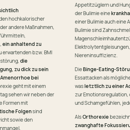
Appetitzüglern und Hun
ichtlich
der Bulimie eine
krankha
den hochkalorischer
einer Bulimie auch eine 
t oder andere Maßnahmen,
Bulimie sind Zahnschme
ührmitteln,
Magenschleimhautentzü
,
ein anhaltend zu
Elektrolytentgleisunge
u erwartenden bzw. BMI
Niereninsuffizienz.
astörung,
die
ung, zu dick zu sein
Die
Binge-Eating-Stör
e
Amenorrhoe bei
Essattacken als möglich
rexie geht mit einem
was
letztlich zu einer A
ltag sehen wir neben der
zur Emotionsregulation, d
he Formen mit
und Schamgefühlen, je
tische Folgen
sind
Als
Orthorexie
bezeichne
icht sowie den
zwanghafte Fokussieru
enmangel,