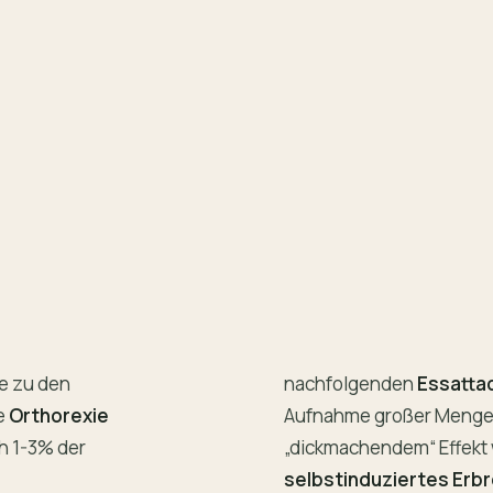
e zu den
nachfolgenden
Essattac
e
Orthorexie
Aufnahme großer Mengen
h 1-3% der
„dickmachendem“ Effekt
selbstinduziertes Erb