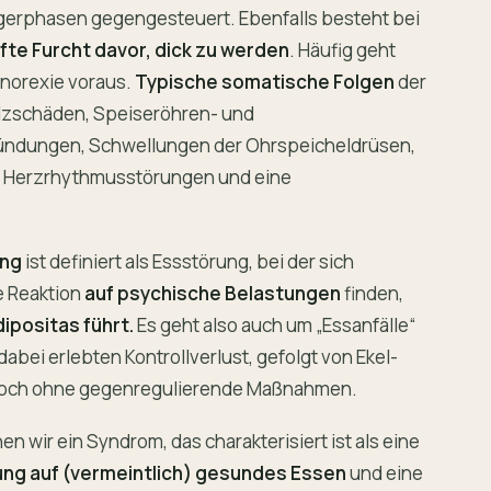
gerphasen gegengesteuert. Ebenfalls besteht bei
fte Furcht davor, dick zu werden
. Häufig geht
Anorexie voraus.
Typische somatische Folgen
der
lzschäden, Speiseröhren- und
ndungen, Schwellungen der Ohrspeicheldrüsen,
n, Herzrhythmusstörungen und eine
ung
ist definiert als Essstörung, bei der sich
e Reaktion
auf psychische Belastungen
finden,
dipositas führt.
Es geht also auch um „Essanfälle“
abei erlebten Kontrollverlust, gefolgt von Ekel-
doch ohne gegenregulierende Maßnahmen.
n wir ein Syndrom, das charakterisiert ist als eine
ng auf (vermeintlich) gesundes Essen
und eine