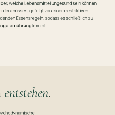
über, welche Lebensmittel ungesund sein können
den müssen, gefolgt von einem restriktiven
denden Essensregeln, sodass es schließlich zu
angelernährung
kommt.
n
entstehen
.
psychodynamische