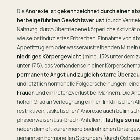
Die
Anorexie ist gekennzeichnet durch einen abs
herbeigeführten Gewichtsverlust
(durch Vermei
Nahrung, durch übertriebene körperliche Aktivitä
wie selbstinduziertes Erbrechen, Einnahme von Abf
Appetitzüglern oder wasseraustreibenden Mitteln)
niedriges Körpergewicht
(mind. 15% unter dem z
unter 17,5), das Vorhandensein einer Körperschem
permanente Angst und zugleich starre Überzeug
und letztlich hormonelle Folgeerscheinungen; ein
Frauen
und ein Potenzverlust bei Männern. Die Ano
hohen Grad an Verleugnung einher. Im klinischen Al
restriktiven, „asketischen“ Anorexie auch bulimisc
phasenweisen Ess-Brech-Anfällen
. Häufige soma
neben dem oft zunehmend bedrohlichen Untergew
genannten hormonellen Störungen (durch Östrog