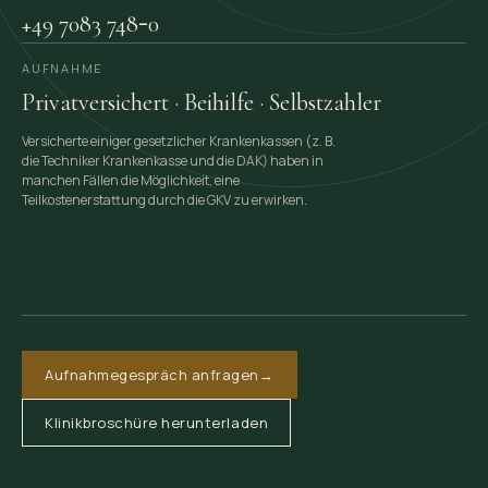
-
+49 7083 748
0
AUFNAHME
Privatversichert · Beihilfe · Selbstzahler
Versicherte einiger gesetzlicher Krankenkassen (z. B.
die Techniker Krankenkasse und die DAK) haben in
manchen Fällen die Möglichkeit, eine
Teilkostenerstattung durch die GKV zu erwirken.
Aufnahmegespräch anfragen
→
Klinikbroschüre herunterladen