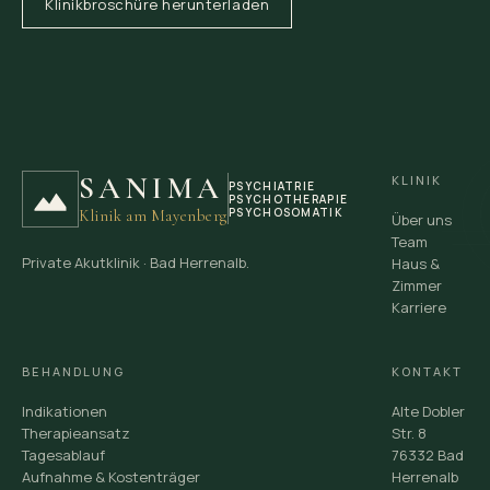
Klinikbroschüre herunterladen
SANIMA
KLINIK
PSYCHIATRIE
PSYCHOTHERAPIE
PSYCHOSOMATIK
Klinik am Mayenberg
Über uns
Team
Private Akutklinik · Bad Herrenalb.
Haus &
Zimmer
Karriere
BEHANDLUNG
KONTAKT
Indikationen
Alte Dobler
Therapieansatz
Str. 8
Tagesablauf
76332 Bad
Aufnahme & Kostenträger
Herrenalb