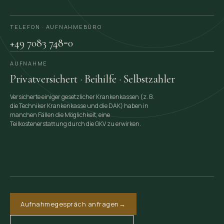
TELEFON · AUFNAHME­BÜRO
-
+49 7083 748
0
AUFNAHME
Privatversichert · Beihilfe · Selbstzahler
Versicherte einiger gesetzlicher Krankenkassen (z. B.
die Techniker Krankenkasse und die DAK) haben in
manchen Fällen die Möglichkeit, eine
Teilkostenerstattung durch die GKV zu erwirken.
Aufnahmegespräch anfragen
→