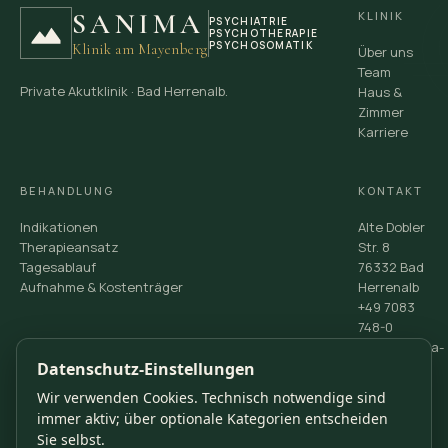
SANIMA
KLINIK
PSYCHIATRIE
PSYCHOTHERAPIE
PSYCHOSOMATIK
Klinik am Mayenberg
Über uns
Team
Private Akutklinik · Bad Herrenalb.
Haus &
Zimmer
Karriere
BEHANDLUNG
KONTAKT
Indikationen
Alte Dobler
Therapieansatz
Str. 8
Tagesablauf
76332 Bad
Aufnahme & Kostenträger
Herrenalb
+49 7083
748-0
info@sanima-
Datenschutz-Einstellungen
klinik.de
Kontakt &
Wir verwenden Cookies. Technisch notwendige sind
Rückruf
immer aktiv; über optionale Kategorien entscheiden
Sie selbst.