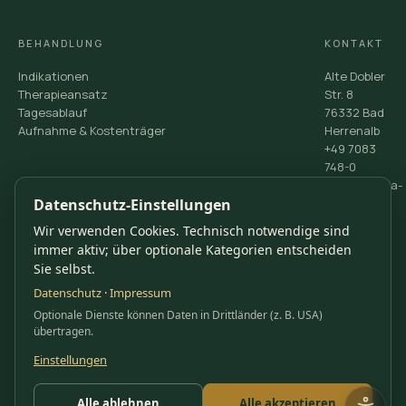
BEHANDLUNG
KONTAKT
Indikationen
Alte Dobler
Therapieansatz
Str. 8
Tagesablauf
76332 Bad
Aufnahme & Kostenträger
Herrenalb
+49 7083
748-0
info@sanima-
Datenschutz-Einstellungen
klinik.de
Kontakt &
Wir verwenden Cookies. Technisch notwendige sind
Rückruf
immer aktiv; über optionale Kategorien entscheiden
Sie selbst.
Datenschutz
·
Impressum
Optionale Dienste können Daten in Drittländer (z. B. USA)
übertragen.
AUSGEZEICHNET VON
Einstellungen
Alle ablehnen
Alle akzeptieren