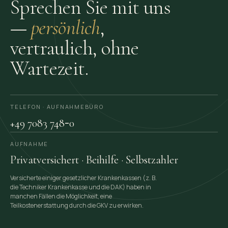
Sprechen Sie mit uns
—
persönlich
,
vertraulich, ohne
Wartezeit.
TELEFON · AUFNAHME­BÜRO
-
+49 7083 748
0
AUFNAHME
Privatversichert · Beihilfe · Selbstzahler
Versicherte einiger gesetzlicher Krankenkassen (z. B.
die Techniker Krankenkasse und die DAK) haben in
manchen Fällen die Möglichkeit, eine
Teilkostenerstattung durch die GKV zu erwirken.