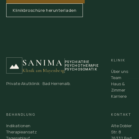
Klinikbroschüre herunterladen
SANIMA
KLINIK
PSYCHIATRIE
PSYCHOTHERAPIE
PSYCHOSOMATIK
Klinik am Mayenberg
Über uns
Team
Private Akutklinik · Bad Herrenalb.
Haus &
Zimmer
Karriere
BEHANDLUNG
KONTAKT
Indikationen
Alte Dobler
Therapieansatz
Str. 8
Tagesablauf
76332 Bad