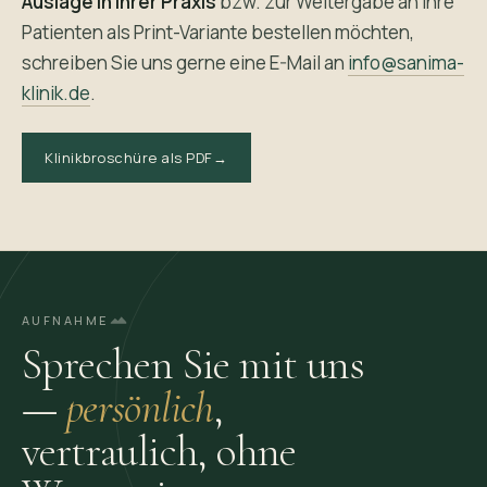
Auslage in Ihrer Praxis
bzw. zur Weitergabe an Ihre
Patienten als Print-Variante bestellen möchten,
schreiben Sie uns gerne eine E-Mail an
info@sanima-
klinik.de
.
Klinikbroschüre als PDF
→
AUFNAHME
Sprechen Sie mit uns
—
persönlich
,
vertraulich, ohne